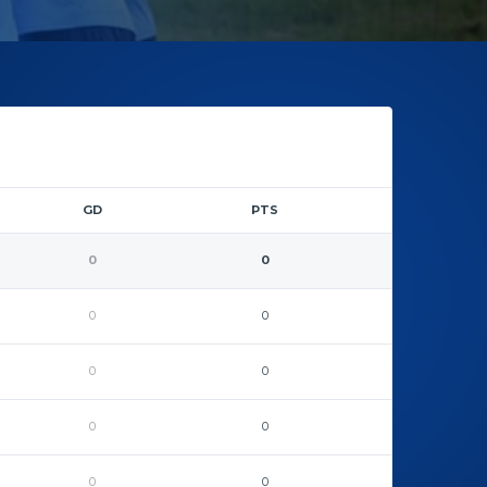
GD
PTS
0
0
0
0
0
0
0
0
0
0