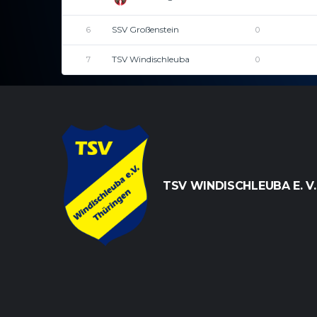
SSV Großenstein
6
0
TSV Windischleuba
7
0
TSV WINDISCHLEUBA E. V.