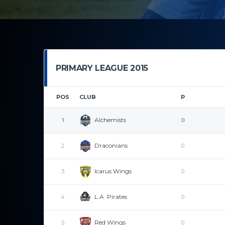
PRIMARY LEAGUE 2015
POS
CLUB
P
Alchemists
1
0
Draconians
2
0
Icarus Wings
3
0
L.A. Pirates
4
0
Red Wings
5
0