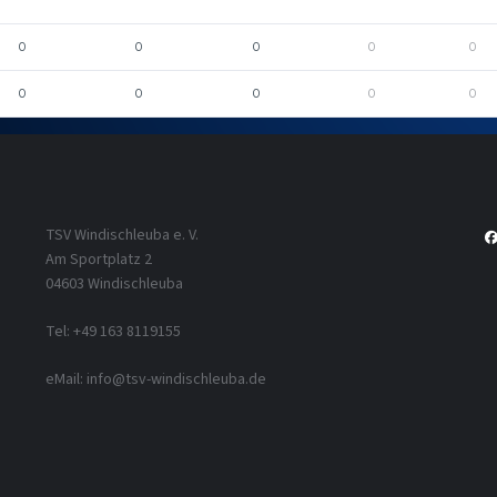
0
0
0
0
0
0
0
0
0
0
TSV Windischleuba e. V.
Am Sportplatz 2
04603 Windischleuba
Tel: +49 163 8119155
eMail: info@tsv-windischleuba.de