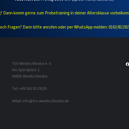
ng? Dann komm gerne zum Probetraining in deiner Altersklasse vorbeikom
och Fragen? Dann bitte anrufen oder per WhatsApp melden: 0163/81191
TSV Windischleuba e. V.
Am Sportplatz 2
04603 Windischleuba
Tel: +49 163 8119155
eMail: info@tsv-windischleuba.de