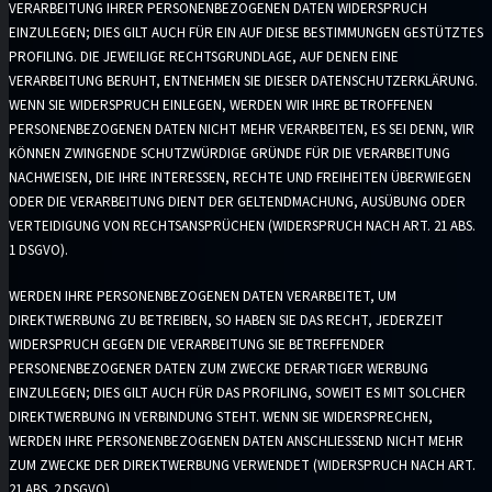
VERARBEITUNG IHRER PERSONENBEZOGENEN DATEN WIDERSPRUCH
EINZULEGEN; DIES GILT AUCH FÜR EIN AUF DIESE BESTIMMUNGEN GESTÜTZTES
PROFILING. DIE JEWEILIGE RECHTSGRUNDLAGE, AUF DENEN EINE
VERARBEITUNG BERUHT, ENTNEHMEN SIE DIESER DATENSCHUTZERKLÄRUNG.
WENN SIE WIDERSPRUCH EINLEGEN, WERDEN WIR IHRE BETROFFENEN
PERSONENBEZOGENEN DATEN NICHT MEHR VERARBEITEN, ES SEI DENN, WIR
KÖNNEN ZWINGENDE SCHUTZWÜRDIGE GRÜNDE FÜR DIE VERARBEITUNG
NACHWEISEN, DIE IHRE INTERESSEN, RECHTE UND FREIHEITEN ÜBERWIEGEN
ODER DIE VERARBEITUNG DIENT DER GELTENDMACHUNG, AUSÜBUNG ODER
VERTEIDIGUNG VON RECHTSANSPRÜCHEN (WIDERSPRUCH NACH ART. 21 ABS.
1 DSGVO).
WERDEN IHRE PERSONENBEZOGENEN DATEN VERARBEITET, UM
DIREKTWERBUNG ZU BETREIBEN, SO HABEN SIE DAS RECHT, JEDERZEIT
WIDERSPRUCH GEGEN DIE VERARBEITUNG SIE BETREFFENDER
PERSONENBEZOGENER DATEN ZUM ZWECKE DERARTIGER WERBUNG
EINZULEGEN; DIES GILT AUCH FÜR DAS PROFILING, SOWEIT ES MIT SOLCHER
DIREKTWERBUNG IN VERBINDUNG STEHT. WENN SIE WIDERSPRECHEN,
WERDEN IHRE PERSONENBEZOGENEN DATEN ANSCHLIESSEND NICHT MEHR
ZUM ZWECKE DER DIREKTWERBUNG VERWENDET (WIDERSPRUCH NACH ART.
21 ABS. 2 DSGVO).